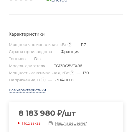
Характеристики
Мощность номинальная, кВт
—
117
?
Страна производства
—
Франция
Топливо
—
Газ
Модель двигателя
—
TG130G5VTX86
Мощность максимальная, кВт
—
130
?
Напряжение, В
—
230/400 В
?
Все характеристики
8 183 980
₽
/шт
Нашли дешевле?
Под заказ