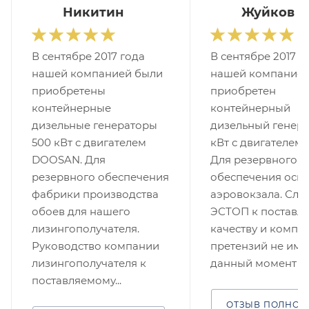
Никитин
Жуйков
В сентябре 2017 года
В сентябре 2017 г
нашей компанией были
нашей компанией
приобретены
приобретен
контейнерные
контейнерный
дизельные генераторы
дизельный генера
500 кВт с двигателем
кВт с двигателем 
DOOSAN. Для
Для резервного
резервного обеспечения
обеспечения осв
фабрики производства
аэровокзала. Слу
обоев для нашего
ЭСТОП к поставл
лизингополучателя.
качеству и компл
Руководство компании
претензий не имее
лизингополучателя к
данный момент ...
поставляемому...
ОТЗЫВ ПОЛНОС