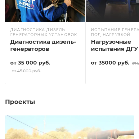
ДИАГНОСТИКА ДИЗЕЛЬ-
ИСПЫТАНИЕ ГЕНЕР
ГЕНЕРАТОРНЫХ УСТАНОВОК
ПОД НАГРУЗКОЙ
Диагностика дизель-
Нагрузочные
генераторов
испытания ДГУ
от 35 000 руб.
от 35000 руб.
от 
от 45 000 руб.
Проекты