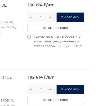
10Е
136 174
₽
/шт
В КОРЗИНУ
78FDE-A1,
er) 9 кВт,
КУПИТЬ В 1 КЛИК
.
Уважаемые клиенты! Уточняйте
актуальные цены у инженеров
отдела продаж: 8(800) 200-90-73
10TЕ с
182 614
₽
/шт
В КОРЗИНУ
78FDE-A1,
КУПИТЬ В 1 КЛИК
er) 9 кВт,