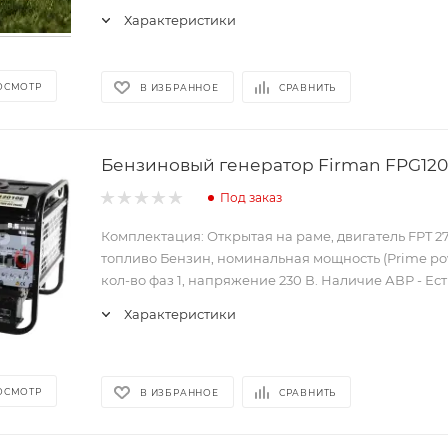
Характеристики
ОСМОТР
В ИЗБРАННОЕ
СРАВНИТЬ
Бензиновый генератор Firman FPG120
Под заказ
Комплектация: Открытая на раме, двигатель FPT 2
топливо Бензин, номинальная мощность (Prime pow
кол-во фаз 1, напряжение 230 В. Наличие АВР - Ест
Характеристики
ОСМОТР
В ИЗБРАННОЕ
СРАВНИТЬ