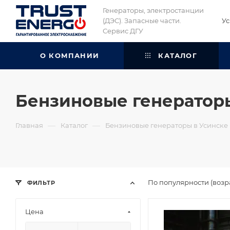
Генераторы, электростанции
(ДЭС). Запасные части.
Ус
Сервис ДГУ
О КОМПАНИИ
КАТАЛОГ
Бензиновые генераторы
—
—
Главная
Каталог
Бензиновые генераторы в Усинске
По популярности (возр
ФИЛЬТР
Цена