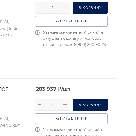
В КОРЗИНУ
E-A1,
КУПИТЬ В 1 КЛИК
er) 9 кВт,
Уважаемые клиенты! Уточняйте
 Есть.
актуальные цены у инженеров
отдела продаж: 8(800) 200-90-73
10Е
283 937
₽
/шт
В КОРЗИНУ
E-A1,
КУПИТЬ В 1 КЛИК
er) 9 кВт,
Уважаемые клиенты! Уточняйте
.
актуальные цены у инженеров