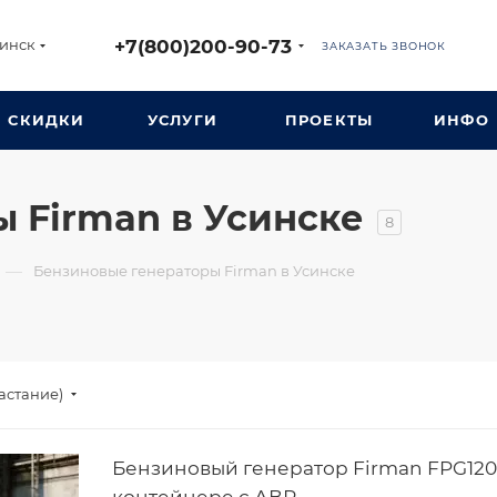
+7(800)200-90-73
инск
ЗАКАЗАТЬ ЗВОНОК
СКИДКИ
УСЛУГИ
ПРОЕКТЫ
ИНФО
 Firman в Усинске
8
—
Бензиновые генераторы Firman в Усинске
астание)
Бензиновый генератор Firman FPG120
контейнере с АВР