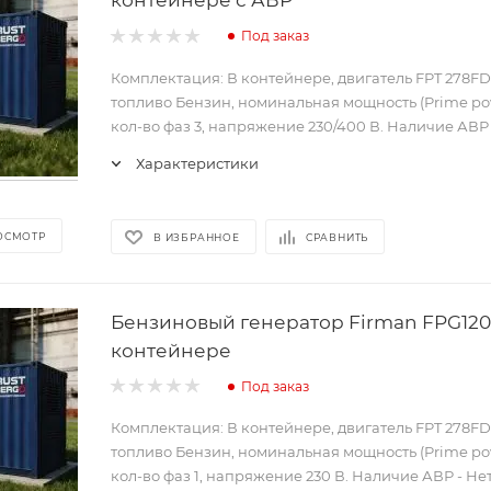
Под заказ
Комплектация: В контейнере, двигатель FPT 278FD
топливо Бензин, номинальная мощность (Prime pow
кол-во фаз 3, напряжение 230/400 В. Наличие АВР -
Характеристики
ОСМОТР
В ИЗБРАННОЕ
СРАВНИТЬ
Бензиновый генератор Firman FPG120
контейнере
Под заказ
Комплектация: В контейнере, двигатель FPT 278FD
топливо Бензин, номинальная мощность (Prime pow
кол-во фаз 1, напряжение 230 В. Наличие АВР - Нет