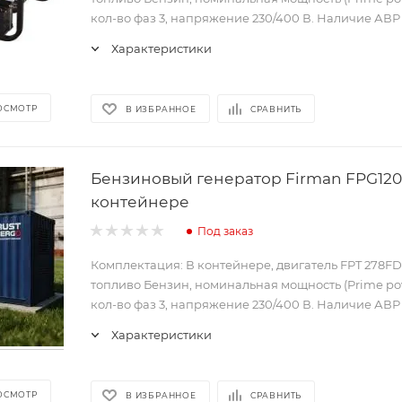
кол-во фаз 3, напряжение 230/400 В. Наличие АВР -
Характеристики
ОСМОТР
В ИЗБРАННОЕ
СРАВНИТЬ
Бензиновый генератор Firman FPG120
контейнере
Под заказ
Комплектация: В контейнере, двигатель FPT 278FD
топливо Бензин, номинальная мощность (Prime pow
кол-во фаз 3, напряжение 230/400 В. Наличие АВР 
Характеристики
ОСМОТР
В ИЗБРАННОЕ
СРАВНИТЬ